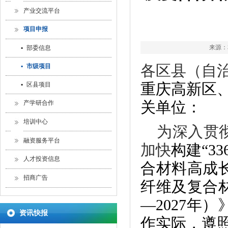
产业交流平台
项目申报
来源：本
▪
部委信息
▪
市级项目
各区县（自
▪
区县项目
重庆高新区
产学研合作
关单位：
培训中心
为深入贯
融资服务平台
加快
构建“
33
人才投资信息
合材料
高成
招商广告
纤维及复合
—
2027年）
资讯快报
作实际，遵